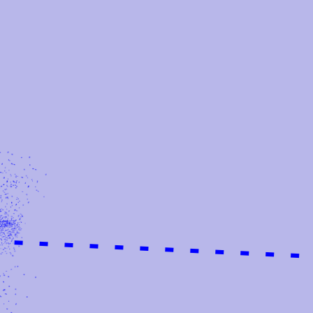
Doelgroepen
Iedereen Kan Sporten Zuid-Limburg
Nieuws
Sportakkoord
Overzicht
Sportakkoord projecten
Subsidies
Subsidie opleiding & ontwikkeling
Subsidie zichtbaarheid, samenwerking en
aanvullend/vernieuwend aanbod
Vignet en waarde-cheque Sociale
Veiligheid Heerlen