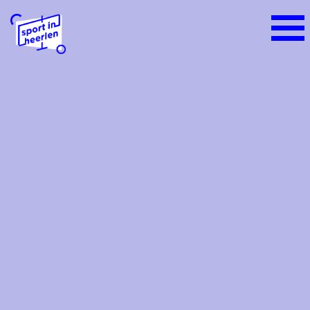
Home
Alles over sport
Het sportieve sportlandschap
Sportbeleid Heerlen
Sportakkoord Heerlen
Sportraad Heerlen
Sport- en beweegaanbieders
Platform Ondernemende Sportaanbieders
Heerlen
Sportbijdrage voor inwoners