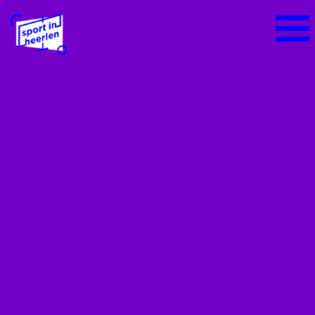
Home
Alles over sport
Het sportieve sportlandschap
Sportbeleid Heerlen
Sportakkoord Heerlen
Sportraad Heerlen
Sport- en beweegaanbieders
Platform Ondernemende Sportaanbieders
Heerlen
Sportbijdrage voor inwoners