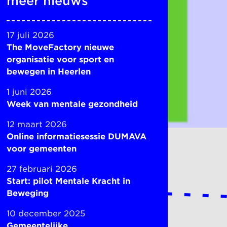
meer nieuws
17 juli 2026
The MoveFactory nieuwe
organisatie voor sport en
bewegen in Heerlen
1 juni 2026
Week van mentale gezondheid
12 maart 2026
Online informatiesessie DUMAVA
voor gemeenten
27 februari 2026
Start: pilot Mentale Kracht in
Beweging
10 december 2025
Gemeentelijke