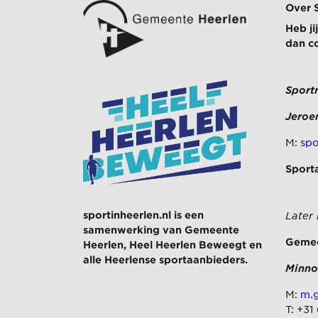
Over 
Heb j
dan c
Sport
Jeroe
M:
spo
Sport
sportinheerlen.nl is een
Later
samenwerking van
Gemeente
Gemee
Heerlen
,
Heel Heerlen Beweegt
en
alle Heerlense sportaanbieders.
Minno
M:
m.g
T: +31