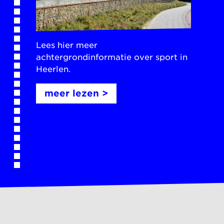
Lees hier meer
achtergrondinformatie over sport in
Heerlen.
meer lezen >