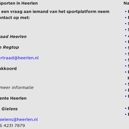
Sporten in Heerlen
Na
ij een vraag aan iemand van het sportplatform neem
ontact op met:
raad Heerlen
n Regtop
rtraad@heerlen.nl
akkoord
 meer informatie
nte Heerlen
 Gielens
ielens@heerlen.nl
 6 4231 7879