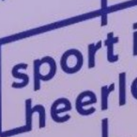
Doelgroepen
Iedereen Kan Sporten Zuid-Limburg
Nieuws
Sportakkoord
Overzicht
Sportakkoord projecten
Subsidies
Subsidie opleiding & ontwikkeling
Subsidie zichtbaarheid, samenwerking en
aanvullend/vernieuwend aanbod
Vignet en waarde-cheque Sociale
Veiligheid Heerlen