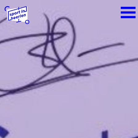
Home
Alles over sport
Het sportieve sportlandschap
Sportbeleid Heerlen
Sportakkoord Heerlen
Sportraad Heerlen
Sport- en beweegaanbieders
Platform Ondernemende Sportaanbieders
Heerlen
Sportbijdrage voor inwoners