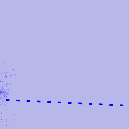
Doelgroepen
Iedereen Kan Sporten Zuid-Limburg
Nieuws
Sportakkoord
Overzicht
Sportakkoord projecten
Subsidies
Subsidie opleiding & ontwikkeling
Subsidie zichtbaarheid, samenwerking en
aanvullend/vernieuwend aanbod
Vignet en waarde-cheque Sociale
Veiligheid Heerlen