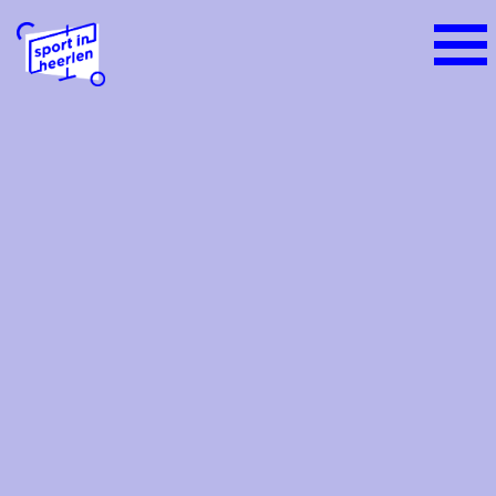
Home
Alles over sport
Het sportieve sportlandschap
Sportbeleid Heerlen
Sportakkoord Heerlen
Sportraad Heerlen
Sport- en beweegaanbieders
Platform Ondernemende Sportaanbieders
Heerlen
Sportbijdrage voor inwoners