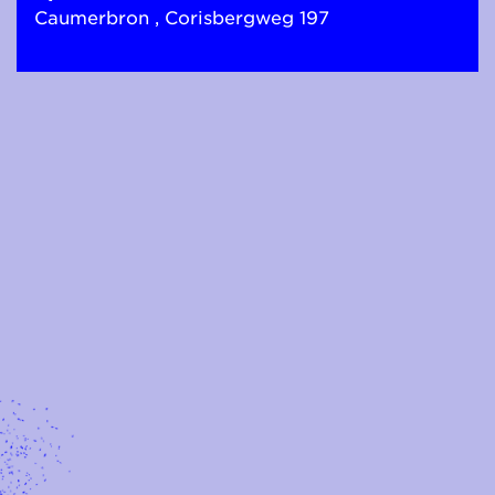
Caumerbron , Corisbergweg 197