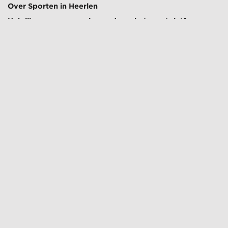
Over Sporten in Heerlen
Heb jij een vraag aan iemand van het sportplatform
neem dan contact op met:
Sportraad Heerlen
Jeroen Regtop
M:
sportraad@heerlen.nl
Sportakkoord
Later meer informatie
Gemeente Heerlen
Minno Gielens
M:
m.gielens@heerlen.nl
T: +31 6 4231 7879