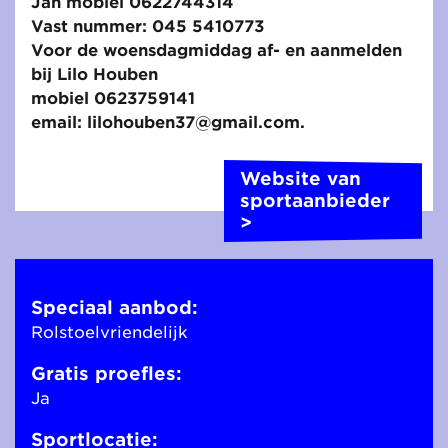
Jan mobiel 0622744314
Vast nummer: 045 5410773
Voor de woensdagmiddag af- en aanmelden
bij Lilo Houben
mobiel 0623759141
email: lilohouben37@gmail.com.
Website van
sportaanbieder
>
Speciaal aanbod:
Rolstoelvriendelijk
Gratis proefles:
Ja
Sportlocatie: