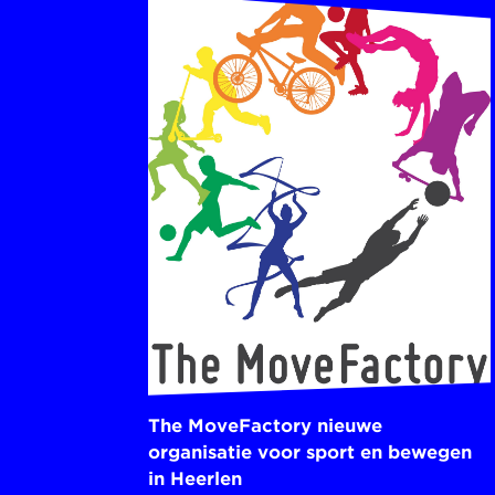
The MoveFactory nieuwe
organisatie voor sport en bewegen
in Heerlen