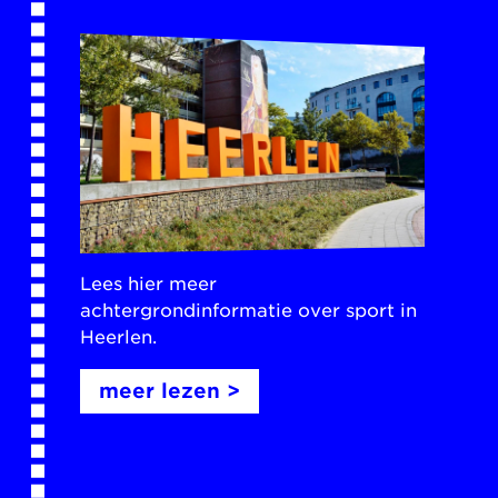
Lees hier meer
achtergrondinformatie over sport in
Heerlen.
meer lezen >