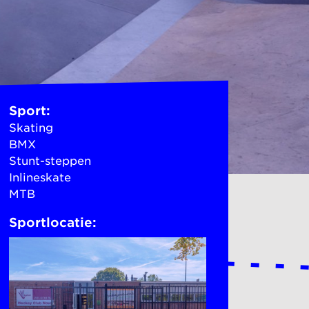
Sport:
Skating
BMX
Stunt-steppen
Inlineskate
MTB
Sportlocatie: