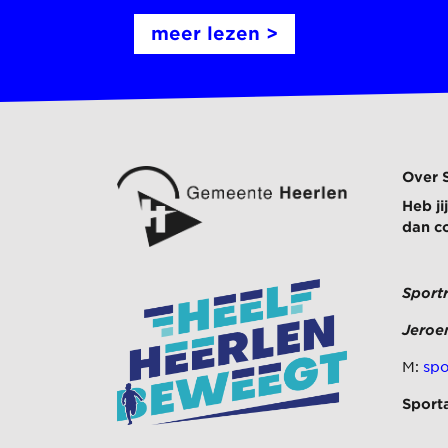
meer lezen >
Over 
Heb j
dan c
Sport
Jeroe
M:
spo
Sport