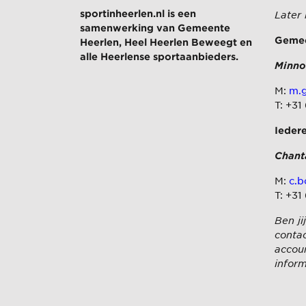
sportinheerlen.nl is een
Later
samenwerking van
Gemeente
Gemee
Heerlen
,
Heel Heerlen Beweegt
en
alle Heerlense sportaanbieders.
Minno
M:
m.g
T: +31
Ieder
Chant
M:
c.b
T: +31
Ben ji
contac
accou
inform