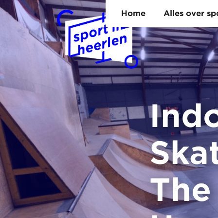
Home
Alles over s
Ind
Ska
The