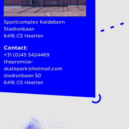
Sportcomplex Kaldeborn
Stadionbaan
6416 CS Heerlen
Contact:
+31 (0)45 5424469
thepromise-
skatepark@hotmail.com
stadionbaan 50
6416 CS Heerlen