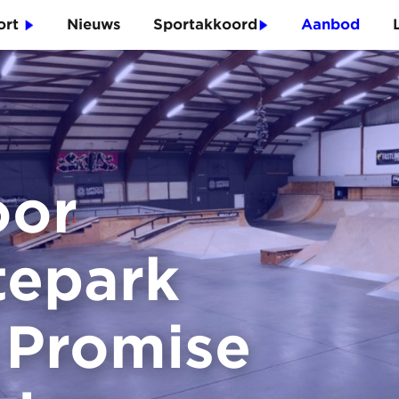
port
Nieuws
Sportakkoord
Aanbod
oor
tepark
 Promise