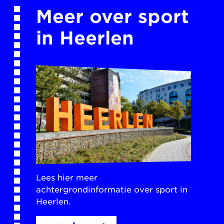
Meer over sport
in Heerlen
Lees hier meer
achtergrondinformatie over sport in
Heerlen.