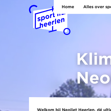
Home
Alles over s
Kli
Neo
Welkom bij Neoliet Heerlen, dé ul