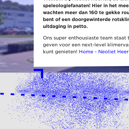
speleologiefanaten! Hier in het me
wachten meer dan 160 te gekke rout
bent of een doorgewinterde rotskli
uitdaging in petto.
Ons super enthousiaste team staat t
geven voor een next-level klimervarin
kunt genieten!
Home - Neoliet Heer