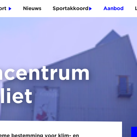
port
Nieuws
Sportakkoord
Aanbod
mcentrum
liet
tieme bestemming voor klim- en