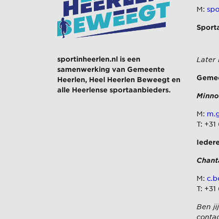
M:
spo
Sport
sportinheerlen.nl is een
Later
samenwerking van
Gemeente
Gemee
Heerlen
,
Heel Heerlen Beweegt
en
alle Heerlense sportaanbieders.
Minno
M:
m.g
T: +31
Ieder
Chant
M:
c.b
T: +31
Ben ji
contac