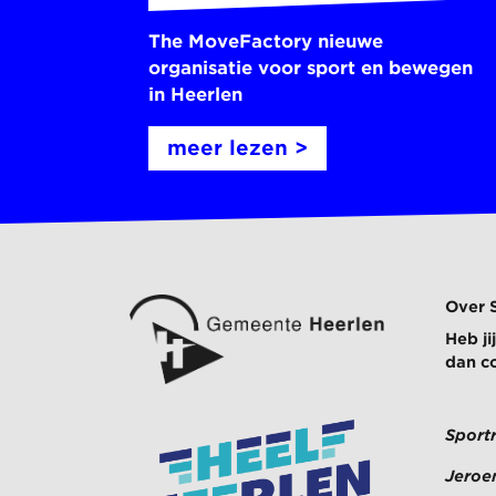
The MoveFactory nieuwe
organisatie voor sport en bewegen
in Heerlen
meer lezen >
Over 
Heb j
dan c
Sport
Jeroe