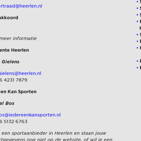
rtraad@heerlen.nl
akkoord
 meer informatie
nte Heerlen
 Gielens
ielens@heerlen.nl
 6 4231 7879
een Kan Sporten
al Bos
os@iedereenkansporten.nl
 6 5132 6763
j een sportaanbieder in Heerlen en staan jouw
tgegevens nog niet op de website, of wil je een