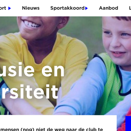
port
Nieuws
Sportakkoord
Aanbod
usie en
rsiteit
 mensen (nog) niet de weg naar de club te