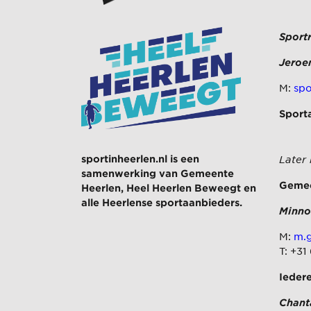
Sport
Jeroe
M:
spo
Sport
sportinheerlen.nl is een
Later
samenwerking van
Gemeente
Gemee
Heerlen
,
Heel Heerlen Beweegt
en
alle Heerlense sportaanbieders.
Minno
M:
m.g
T: +31
Ieder
Chant