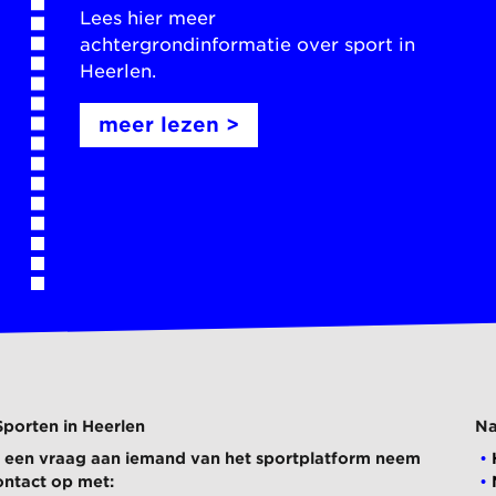
Lees hier meer
achtergrondinformatie over sport in
Heerlen.
meer lezen >
Sporten in Heerlen
Na
ij een vraag aan iemand van het sportplatform neem
ontact op met: