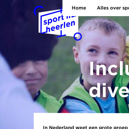
Home
Alles over s
Incl
dive
In Nederland weet een grote groep