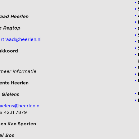
raad Heerlen
n Regtop
rtraad@heerlen.nl
akkoord
 meer informatie
nte Heerlen
 Gielens
ielens@heerlen.nl
 6 4231 7879
een Kan Sporten
al Bos