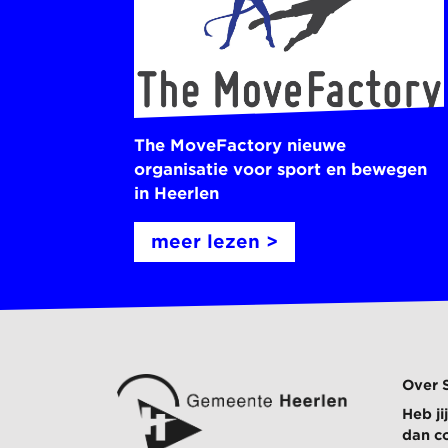
The MoveFactory nieuwe
organisatie voor sport en bewegen
in Heerlen
meer lezen >
Over 
Heb j
dan c