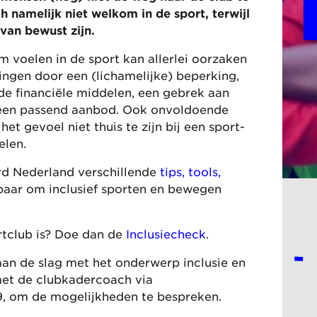
 namelijk niet welkom in de sport, terwijl
 van bewust zijn.
m voelen in de sport kan allerlei oorzaken
ngen door een (lichamelijke) beperking,
 financiële middelen, een gebrek aan
 een passend aanbod. Ook onvoldoende
het gevoel niet thuis te zijn bij een sport-
elen.
d Nederland verschillende
tips, tools,
aar om inclusief sporten en bewegen
rtclub is? Doe dan de
Inclusiecheck
.
aan de slag met het onderwerp inclusie en
met de clubkadercoach via
9, om de mogelijkheden te bespreken.