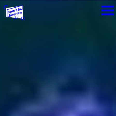
Home
Alles over sport
Het sportieve sportlandschap
Sportbeleid Heerlen
Sportakkoord Heerlen
Sportraad Heerlen
Sport- en beweegaanbieders
Platform Ondernemende Sportaanbieders
Heerlen
Sportbijdrage voor inwoners