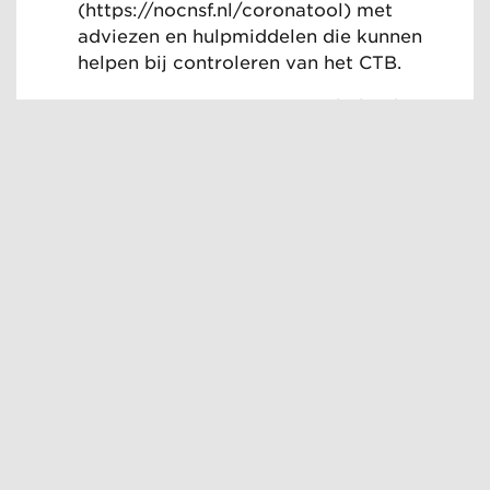
(
https://nocnsf.nl/coronatool
) met
adviezen en hulpmiddelen die kunnen
helpen bij controleren van het CTB.
Het ministerie van Justitie en Veiligheid
adviseert buitensportverenigingen dat,
wanneer zij de CTB-controle bij bijvoorbeeld
de kleedkamers niet kunnen organiseren,
deze binnenruimten dan gesloten te houden.
De gemeente Heerlen biedt hulp aan
voor de controle van het CTB. Zie:
Gemeente helpt sportaanbieders bij
controle coronatoegangsbewijs (CTB)
Nuttige links en contacten
Vragen?
Laat dat weten via
sport-
heerlen@heerlen.nl
of 045 5604089.