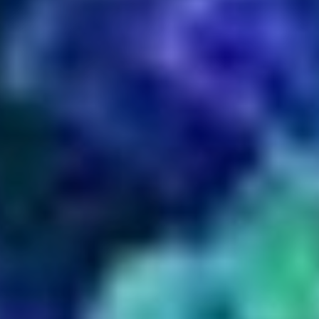
Doelgroepen
Iedereen Kan Sporten Zuid-Limburg
Nieuws
Sportakkoord
Overzicht
Sportakkoord projecten
Subsidies
Subsidie opleiding & ontwikkeling
Subsidie zichtbaarheid, samenwerking en
aanvullend/vernieuwend aanbod
Vignet en waarde-cheque Sociale
Veiligheid Heerlen