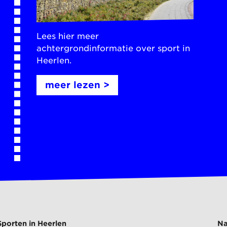
Lees hier meer
achtergrondinformatie over sport in
Heerlen.
meer lezen >
Sporten in Heerlen
Na