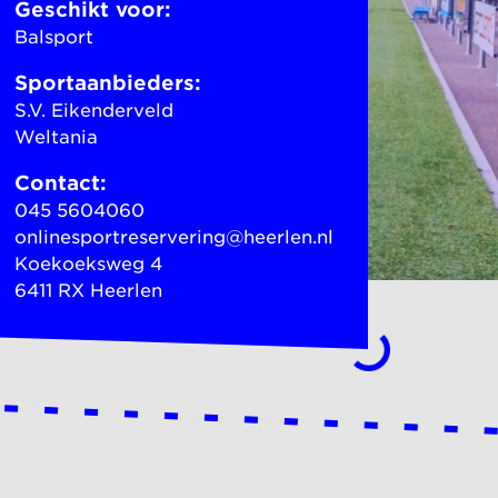
Geschikt voor:
Balsport
Sportaanbieders:
S.V. Eikenderveld
Weltania
Contact:
045 5604060
onlinesportreservering@heerlen.nl
Koekoeksweg 4
6411 RX Heerlen