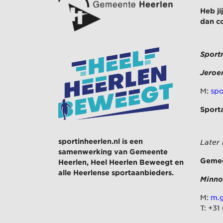
Heb j
dan c
Sport
Jeroe
M:
spo
Sport
sportinheerlen.nl is een
Later
samenwerking van
Gemeente
Gemee
Heerlen
,
Heel Heerlen Beweegt
en
alle Heerlense sportaanbieders.
Minno
M:
m.g
T: +31