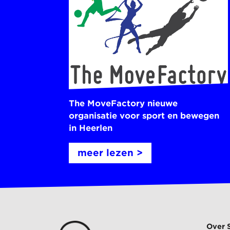
The MoveFactory nieuwe
organisatie voor sport en bewegen
in Heerlen
meer lezen >
Over 