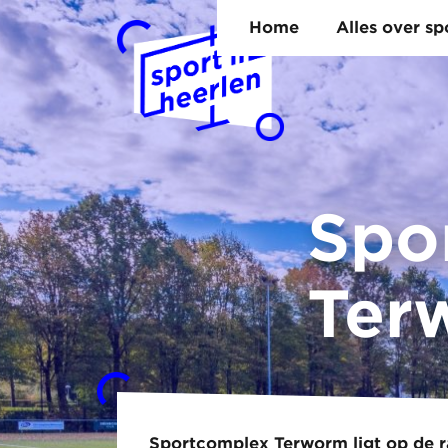
Home
Alles over s
Spo
Ter
Sportcomplex Terworm ligt op de r