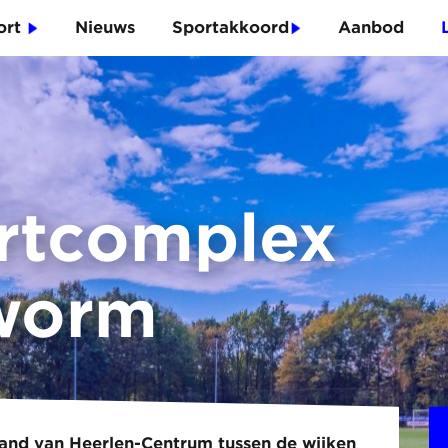
port
Nieuws
Sportakkoord
Aanbod
rtcomplex
worm
and van Heerlen-Centrum tussen de wijken